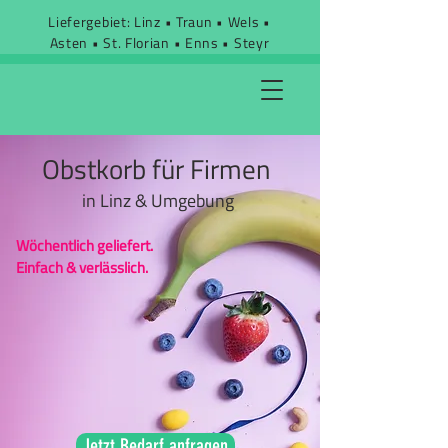
Liefergebiet: Linz • Traun • Wels •
Asten • St. Florian • Enns • Steyr
Obstkorb für Firmen
in Linz & Umgebung
Wöchentlich geliefert.
Einfach & verlässlich.
Jetzt Bedarf anfragen