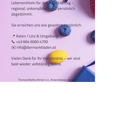
Lebensmitteln für den Arbeitsalltag –
regional, unkompliziert und persönlich
abgestimmt.
Sie erreichen uns wie gewohnt persönlich:
📍 Asten / Linz & Umgebung
📞
+43 664 6060 4700
✉️
info@dermarktladen.at
Vielen Dank für Ihr Verständnis – wir sind
bald wieder vollständig online.
Thomas Mathy-Winter e.U.,
Rosenstrasse 1a, 4481
Asten,
ATU79757345
www.dermarktladen.at