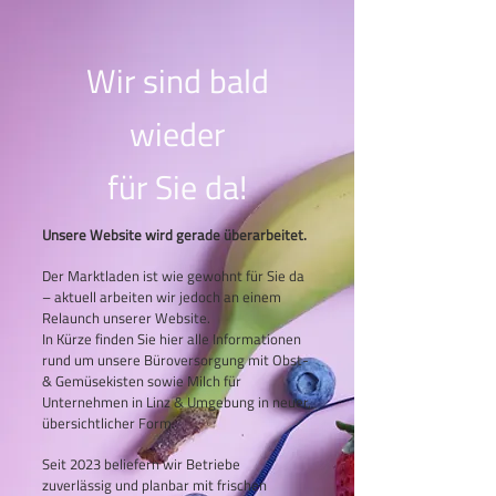
Wir sind bald
wieder
für Sie da!
Unsere Website wird gerade überarbeitet.
Der Marktladen ist wie gewohnt für Sie da
– aktuell arbeiten wir jedoch an einem
Relaunch unserer Website.
In Kürze finden Sie hier alle Informationen
rund um unsere Büroversorgung mit Obst-
& Gemüsekisten sowie Milch für
Unternehmen in Linz & Umgebung in neuer,
übersichtlicher Form.
Seit 2023 beliefern wir Betriebe
zuverlässig und planbar mit frischen